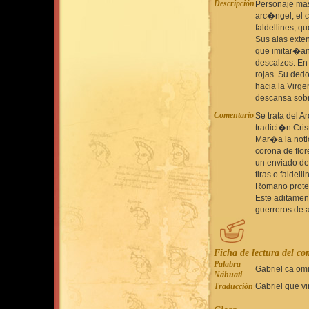
Descripción
Personaje mas
arc�ngel, el c
faldellines, q
Sus alas exte
que imitar�an
descalzos. En
rojas. Su ded
hacia la Virg
descansa sobr
Comentario
Se trata del A
tradici�n Cris
Mar�a la noti
corona de flo
un enviado de 
tiras o faldel
Romano proteg
Este aditament
guerreros de 
Ficha de lectura del c
Palabra
Gabriel ca om
Náhuatl
Traducción
Gabriel que vi