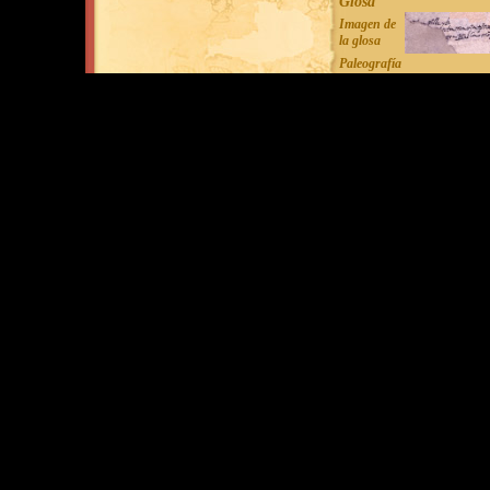
Glosa
Imagen de
la glosa
Paleografía