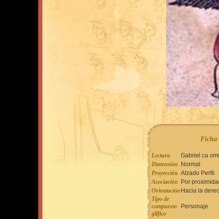
Ficha 
Lectura
Gabriel ca om
Dimensión
Normal
Proyección
Alzado Perfil
Asociación
Por proximida
Orientación
Hacia la dere
Tipo de
compuesto
Personaje
glífico