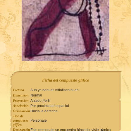
Ficha del compuesto glífico
Lectura
Auh yn nehuatl nitlatlacolhuani
Dimensión
Normal
Proyección
Alzado Perfil
Asociación
Por proximidad espacial
Orientación
Hacia la derecha
Tipo de
compuesto
Personaje
glífico
Descripción
Este personaje se encuentra hincado; viste t�nica