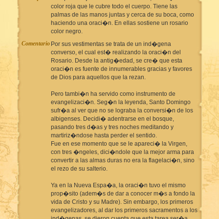
color roja que le cubre todo el cuerpo. Tiene las
palmas de las manos juntas y cerca de su boca, como
haciendo una oraci�n. En ellas sostiene un rosario
color negro.
Comentario
Por sus vestimentas se trata de un ind�gena
converso, el cual est� realizando la oraci�n del
Rosario. Desde la antig�edad, se cre� que esta
oraci�n es fuente de innumerables gracias y favores
de Dios para aquellos que la rezan.
Pero tambi�n ha servido como instrumento de
evangelizaci�n. Seg�n la leyenda, Santo Domingo
sufr�a al ver que no se lograba la conversi�n de los
albigenses. Decidi� adentrarse en el bosque,
pasando tres d�as y tres noches meditando y
martiriz�ndose hasta perder el sentido.
Fue en ese momento que se le apareci� la Virgen,
con tres �ngeles, dici�ndole que la mejor arma para
convertir a las almas duras no era la flagelaci�n, sino
el rezo de su salterio.
Ya en la Nueva Espa�a, la oraci�n tuvo el mismo
prop�sito (adem�s de dar a conocer m�s a fondo la
vida de Cristo y su Madre). Sin embargo, los primeros
evangelizadores, al dar los primeros sacramentos a los
ind�genas, se dieron cuenta que esta tarea ser�a