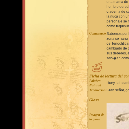
una manta de 
hombro derech
diadema de col
la nuca con un 
personaje se 
como tequihua
Comentario
Sabemos por l
zona se narra
de Tenochtitl
cambiado de c
sus deberes, 
serv�an como 
Ficha de lectura del c
Palabra
Huey tlahtoan
Náhuatl
Traducción
Gran señor, g
Glosa
Imagen de
la glosa