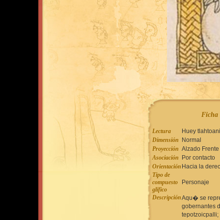
Ficha 
Lectura
Huey tlahtoan
Dimensión
Normal
Proyección
Alzado Frente
Asociación
Por contacto
Orientación
Hacia la dere
Tipo de
compuesto
Personaje
glífico
Descripción
Aqu� se repre
gobernantes d
tepotzoicpalli