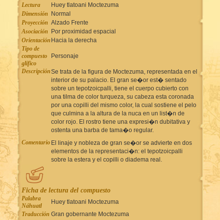
Lectura
Huey tlatoani Moctezuma
Dimensión
Normal
Proyección
Alzado Frente
Asociación
Por proximidad espacial
Orientación
Hacia la derecha
Tipo de
compuesto
Personaje
glífico
Descripción
Se trata de la figura de Moctezuma, representada en el
interior de su palacio. El gran se�or est� sentado
sobre un tepotzoicpalli, tiene el cuerpo cubierto con
una tilma de color turqueza, su cabeza esta coronada
por una copilli del mismo color, la cual sostiene el pelo
que culmina a la altura de la nuca en un list�n de
color rojo. El rostro tiene una expresi�n dubitativa y
ostenta una barba de tama�o regular.
Comentario
El linaje y nobleza de gran se�or se advierte en dos
elementos de la representaci�n: el tepotzoicpalli
sobre la estera y el copilli o diadema real.
Ficha de lectura del compuesto
Palabra
Huey tlatoani Moctezuma
Náhuatl
Traducción
Gran gobernante Moctezuma