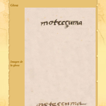
Glosa
Imagen de
la glosa