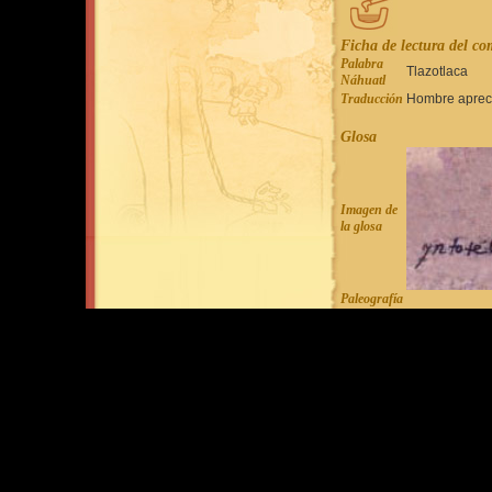
Ficha de lectura del c
Palabra
Tlazotlaca
Náhuatl
Traducción
Hombre aprec
Glosa
Imagen de
la glosa
Paleografía