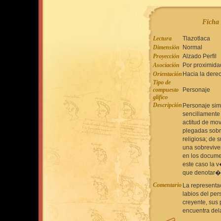
Ficha 
Lectura
Tlazotlaca
Dimensión
Normal
Proyección
Alzado Perfil
Asociación
Por proximida
Orientación
Hacia la dere
Tipo de
compuesto
Personaje
glífico
Descripción
Personaje simi
sencillamente 
actitud de mo
plegadas sobr
religiosa; de
una sobrevive
en los docume
este caso la 
que denotar�a
Comentario
La representa
labios del pe
creyente, sus
encuentra del