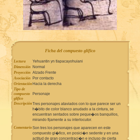
Ficha del compuesto glífico
Lectura
Yehuantin yn tlapacayohuiani
Dimensión
Normal
Proyección
Alzado Frente
Asociación
Por contacto
Orientación
Hacia la derecha
Tipo de
compuesto
Personaje
glífico
Descripción
Tres personajes ataviados con lo que parece ser un
h�bito de color blanco anudado a la cintura, se
encuentran sentados sobre peque�os banquillos,
mirando fijamente a su interlocutor.
Comentario
Son tres los personajes que aparecen en este
compuesto gl�fico, en posici�n sedente y en una
actitud de gran concentraci�n e incluso de cierta