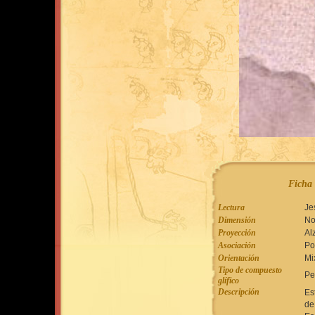
Ficha 
Lectura
Je
Dimensión
No
Proyección
Al
Asociación
Po
Orientación
Mi
Tipo de compuesto
Pe
glífico
Descripción
Es
de