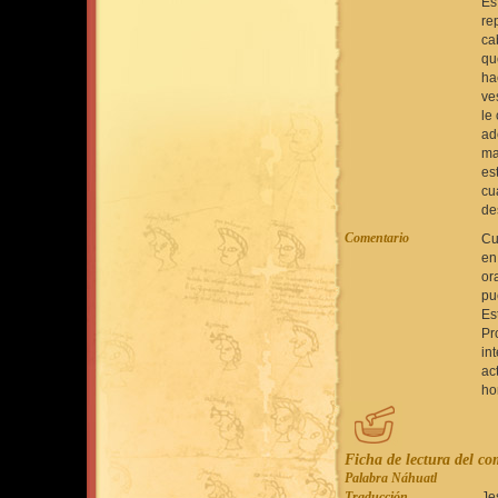
Es
re
ca
qu
ha
ve
le
ad
ma
es
cu
de
Comentario
Cu
en
or
pu
Es
Pr
in
ac
ho
Ficha de lectura del c
Palabra Náhuatl
Traducción
Je