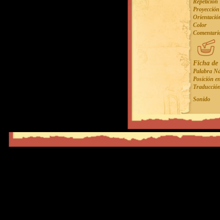
Repetición
Proyección
Orientació
Color
Comentari
Ficha de 
Palabra N
Posición en
Traducció
Sonido