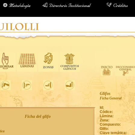
Glifos
Ficha General
Id:
Códice:
Lámina:
Ficha del glifo
Zona:
Compuesto:
Glifo:
ica
Clave temática: