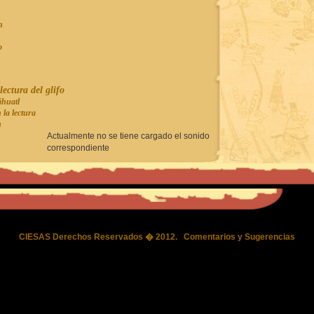
n
o
lectura del glifo
áhuatl
 la lectura
n
Actualmente no se tiene cargado el sonido
correspondiente
CIESAS Derechos Reservados � 2012.
Comentarios y Sugerencias