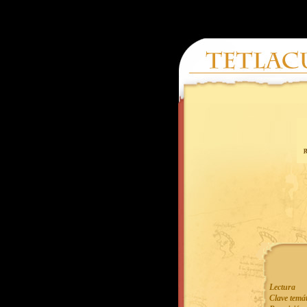
x
Lectura
Clave temát