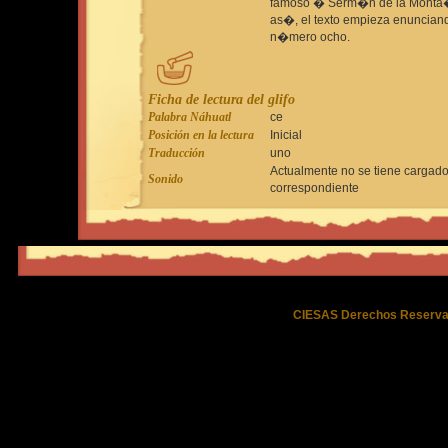
famoso � Serm�n de la Mont
as�, el texto empieza enunciand
n�mero ocho.
Ficha de lectura del glifo
Palabra Náhuatl
ce
Posición en la lectura
Inicial
Traducción
uno
Actualmente no se tiene cargado
Sonido
correspondiente
CIESAS Derechos Reserva