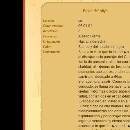
Ficha del glifo
Lectura
ce
Clave temática
06.01.01
Repetición
8
Proyección
Alzado Frente
Orientación
Hacia la derecha
Color
Blanco y delineado en negro
Comentario
Salta a la vista que la intenci�n 
al dise�ar esta porci�n del Cat
fue la de presentar al lector con 
claridad, el n�mero de los conc
elementos que corresponden a e
cap�tulo, dedicado a �las
Bienaventuranzas�. Como es b
conocido, se llama bienaventura
ciertas m�ximas o actos superio
virtud, contenidos en el cap�tul
Evangelio de San Mateo y en el 
Lucas; dicho de otra manera, las
bienaventuranzas son obras de
espiritualidad y perfecci�n enc
lograr la verdadera y eterna sant
acuerdo a lo que Jes�s predic�