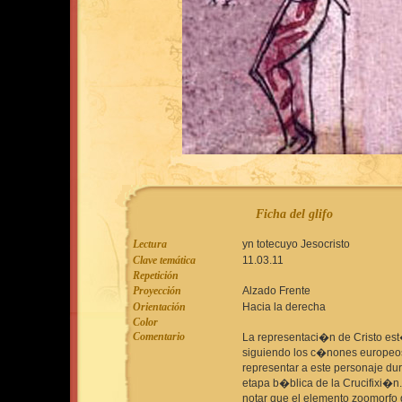
Ficha del glifo
Lectura
yn totecuyo Jesocristo
Clave temática
11.03.11
Repetición
Proyección
Alzado Frente
Orientación
Hacia la derecha
Color
Comentario
La representaci�n de Cristo es
siguiendo los c�nones europeo
representar a este personaje dur
etapa b�blica de la Crucifixi�n
notar que el elemento zoomorfo