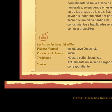
normalmente se halla al lado de 
numerales, se encuentre en este
un de los brazos de la cruz. Est
llevar a suponer un error por par
tlacuilo o una cierta perdida de
conocimientos y habilidades rel
con esta profesi�n.
Ficha de lectura del glifo
Palabra Náhuatl
yn totecuyo Jesocristo
Posición en la lectura
Inicial
Traducción
Nuestro señor Jesucristo
Actualmente no se tiene cargado
Sonido
correspondiente
CIESAS Derechos Reserva