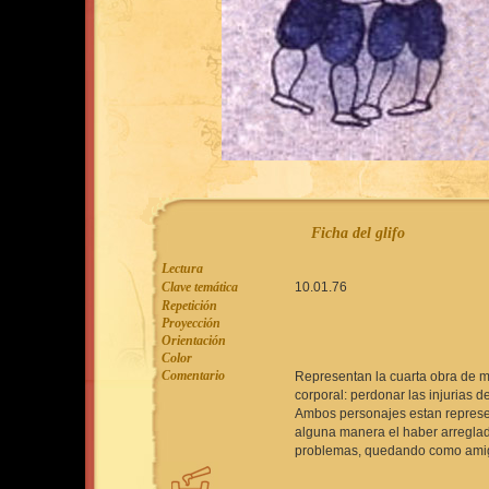
Ficha del glifo
Lectura
Clave temática
10.01.76
Repetición
Proyección
Orientación
Color
Comentario
Representan la cuarta obra de m
corporal: perdonar las injurias de
Ambos personajes estan repres
alguna manera el haber arregla
problemas, quedando como ami