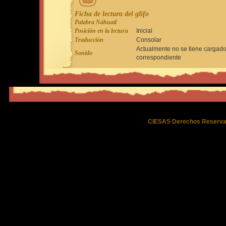
Ficha de lectura del glifo
Palabra Náhuatl
Posición en la lectura
Inicial
Traducción
Consolar
Actualmente no se tiene cargado
Sonido
correspondiente
CIESAS Derechos Reserva