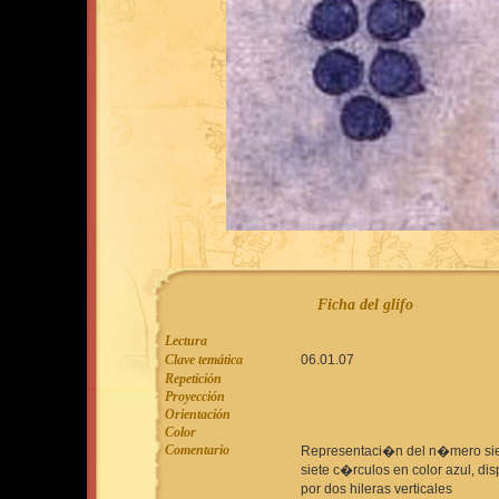
Ficha del glifo
Lectura
Clave temática
06.01.07
Repetición
Proyección
Orientación
Color
Comentario
Representaci�n del n�mero sie
siete c�rculos en color azul, di
por dos hileras verticales