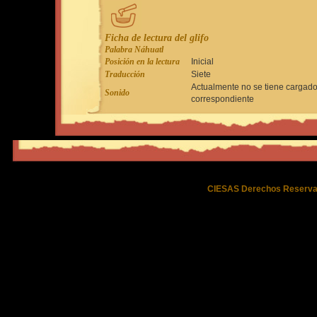
Ficha de lectura del glifo
Palabra Náhuatl
Posición en la lectura
Inicial
Traducción
Siete
Actualmente no se tiene cargado
Sonido
correspondiente
CIESAS Derechos Reserva