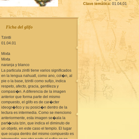
Clave temática:
01.04.01
Ficha del glifo
Tzintli
01.04.01
Mixta
Mixta
naranja y blanco
La particula zintli tiene varios significados
en la lengua nahuatl, como ano, col�n, al
pie o la base, tzintli como sufijo, indica
respeto, afecto, gracia, gentileza y
compasi�n. A diferencia de la imagen
anterior que forma parte del mismo
compuesto, el glifo es de car�cter
ideogr�fico y su posici�n dentro de la
lectura es intermedia. Como se menciono
anteriormente, esta imagen se�ala la
part�cula tzin, que indica el diminuto de
un objeto, en este caso el templo. El lugar
que ocupa dentro del mismo compuesto es