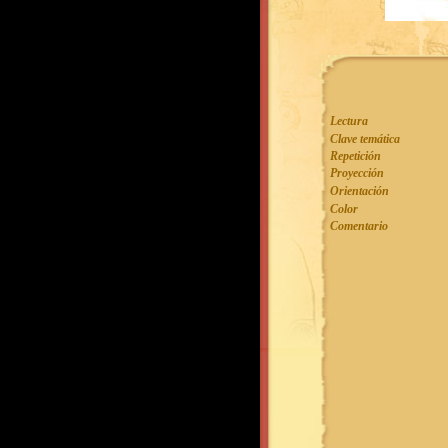
Lectura
Clave temática
Repetición
Proyección
Orientación
Color
Comentario