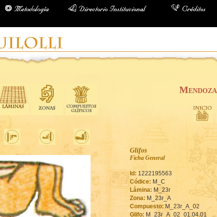
Mendoza
Glifos
Ficha General
Id:
1222195563
Códice:
M_C
Lámina:
M_23r
Zona:
M_23r_A
Compuesto:
M_23r_A_02
Glifo:
M_23r_A_02_01.04.01