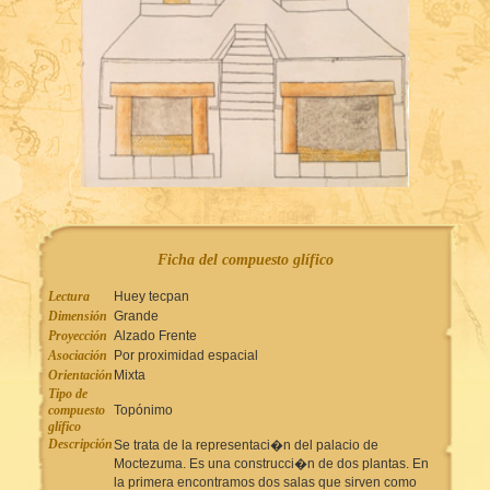
Ficha del compuesto glífico
Lectura
Huey tecpan
Dimensión
Grande
Proyección
Alzado Frente
Asociación
Por proximidad espacial
Orientación
Mixta
Tipo de
compuesto
Topónimo
glífico
Descripción
Se trata de la representaci�n del palacio de
Moctezuma. Es una construcci�n de dos plantas. En
la primera encontramos dos salas que sirven como