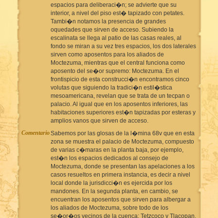
espacios para deliberaci�n; se advierte que su
interior, a nivel del piso est� tapizado con petates.
Tambi�n notamos la presencia de grandes
oquedades que sirven de acceso. Subiendo la
escalinata se llega al patio de las casas reales, al
fondo se miran a su vez tres espacios, los dos laterales
sirven como aposentos para los aliados de
Moctezuma, mientras que el central funciona como
aposento del se�or supremo: Moctezuma. En el
frontispicio de esta construcci�n encontramos cinco
volutas que siguiendo la tradici�n estil�stica
mesoamericana, revelan que se trata de un tecpan o
palacio. Al igual que en los aposentos inferiores, las
habitaciones superiores est�n tapizadas por esteras y
amplios vanos que sirven de acceso.
Comentario
Sabemos por las glosas de la l�mina 68v que en esta
zona se muestra el palacio de Moctezuma, compuesto
de varias c�maras en la planta baja, por ejemplo,
est�n los espacios dedicados al consejo de
Moctezuma, donde se presentan las apelaciones a los
casos resueltos en primera instancia, es decir a nivel
local donde la jurisdicci�n es ejercida por los
mandones. En la segunda planta, en cambio, se
encuentran los aposentos que sirven para albergar a
los aliados de Moctezuma, sobre todo de los
se�or�os vecinos de la cuenca: Tetzcoco y Tlacopan.